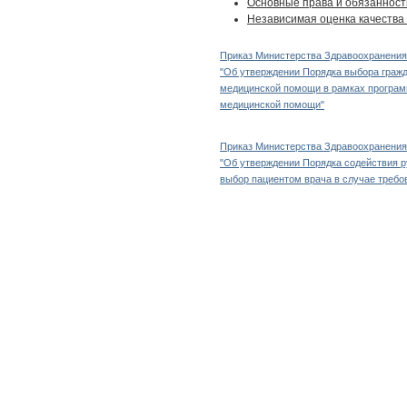
Основные права и обязанност
Независимая оценка качества 
Приказ Министерства Здравоохранения и
"Об утверждении Порядка выбора гражд
медицинской помощи в рамках програм
медицинской помощи"
Приказ Министерства Здравоохранения и
"Об утверждении Порядка содействия р
выбор пациентом врача в случае требо