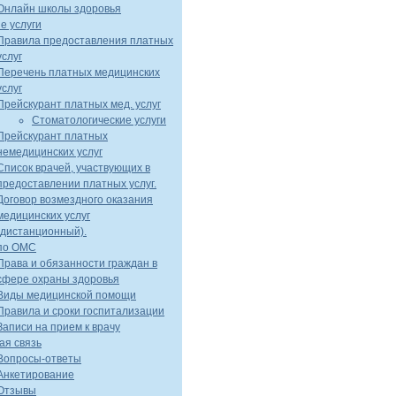
Онлайн школы здоровья
е услуги
Правила предоставления платных
услуг
Перечень платных медицинских
услуг
Прейскурант платных мед. услуг
Стоматологические услуги
Прейскурант платных
немедицинских услуг
Список врачей, участвующих в
предоставлении платных услуг.
Договор возмездного оказания
медицинских услуг
(дистанционный).
 по ОМС
Права и обязанности граждан в
сфере охраны здоровья
Виды медицинской помощи
Правила и сроки госпитализации
Записи на прием к врачу
ая связь
Вопросы-ответы
Анкетирование
Отзывы