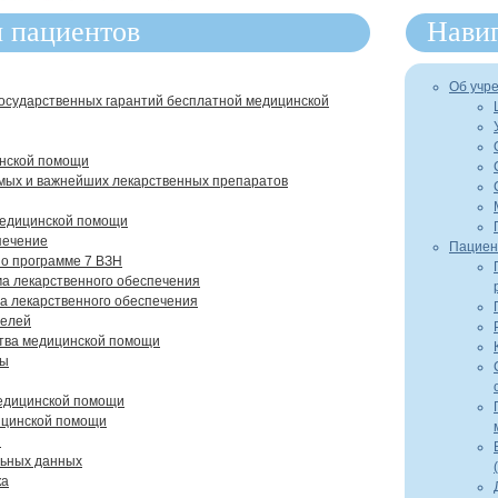
 пациентов
Нави
Об учр
осударственных гарантий бесплатной медицинской
инской помощи
мых и важнейших лекарственных препаратов
медицинской помощи
печение
Пациен
о программе 7 ВЗН
а лекарственного обеспечения
а лекарственного обеспечения
телей
ства медицинской помощи
ты
едицинской помощи
ицинской помощи
и
льных данных
ка