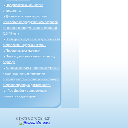
Профилактика клещевого
энцефалита
Диспансеризация взрослого
населения репродуктивного возраста
по оценке репродуктивного здоровья
(18-49 лет)
Всемирная неделя осведомленности
о проблеме недержания мочи
Профилактика малярии
План подготовки к отопительному
периоду
Видеоматериалы профилактического
характера, направленные на
противодействие вовлечению граждан
в противоправную деятельность
«Про Диабет» сопровождает
пациента каждый день
© ГАУЗ СО "СОБ №2"