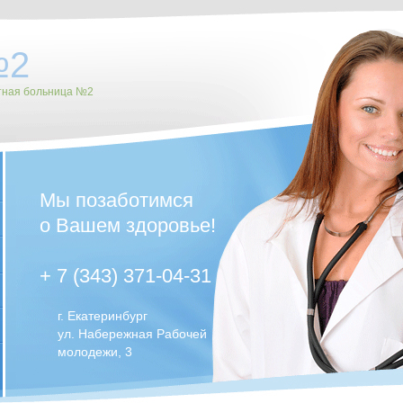
№2
тная больница №2
Мы позаботимся
о Вашем здоровье!
+ 7 (343) 371-04-31
г. Екатеринбург
ул. Набережная Рабочей
молодежи, 3