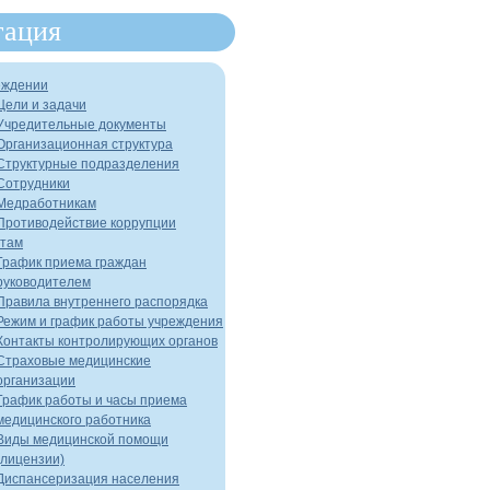
гация
еждении
Цели и задачи
Учредительные документы
Организационная структура
Структурные подразделения
Сотрудники
Медработникам
Противодействие коррупции
там
График приема граждан
руководителем
Правила внутреннего распорядка
Режим и график работы учреждения
Контакты контролирующих органов
Страховые медицинские
организации
График работы и часы приема
медицинского работника
Виды медицинской помощи
(лицензии)
Диспансеризация населения