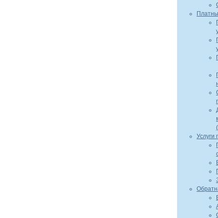
Платны
Услуги
Обратн