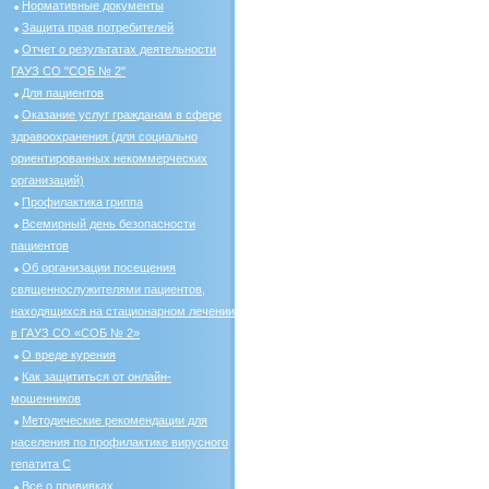
Нормативные документы
Защита прав потребителей
Отчет о результатах деятельности
ГАУЗ СО "СОБ № 2"
Для пациентов
Оказание услуг гражданам в сфере
здравоохранения (для социально
ориентированных некоммерческих
организаций)
Профилактика гриппа
Всемирный день безопасности
пациентов
Об организации посещения
священнослужителями пациентов,
находящихся на стационарном лечении
в ГАУЗ СО «СОБ № 2»
О вреде курения
Как защититься от онлайн-
мошенников
Методические рекомендации для
населения по профилактике вирусного
гепатита С
Все о прививках