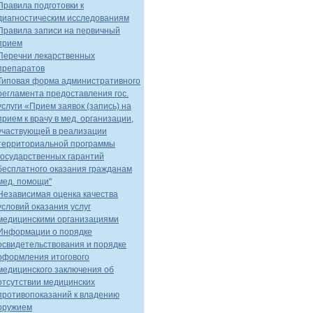
Правила подготовки к
диагностическим исследованиям
Правила записи на первичный
прием
Перечни лекарственных
препаратов
Типовая форма административного
регламента предоставления гос.
услуги «Прием заявок (запись) на
прием к врачу в мед. организации,
участвующей в реализации
территориальной программы
государственных гарантий
бесплатного оказания гражданам
мед. помощи"
Независимая оценка качества
условий оказания услуг
медицинскими организациями
Информации о порядке
освидетельствования и порядке
оформления итогового
медицинского заключения об
отсутствии медицинских
противопоказаний к владению
оружием