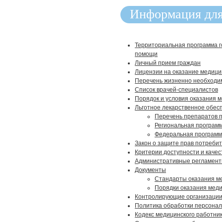
Информация для
Территориальная программа г
помощи
Личный прием граждан
Лицензии на оказание медиц
Перечень жизненно необходи
Список врачей-специалистов
Порядок и условия оказания 
Льготное лекарственное обес
Перечень препаратов п
Региональная программ
Федеральная программ
Закон о защите прав потреби
Критерии доступности и каче
Административные регламен
Документы
Стандарты оказания м
Порядки оказания мед
Контролирующие организаци
Политика обработки персона
Кодекс медицинского работни